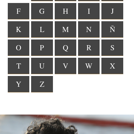
F
G
H
I
J
K
L
M
N
Ñ
O
P
Q
R
S
T
U
V
W
X
Y
Z