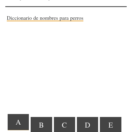
Diccionario de nombres para perros
A
B
C
D
E