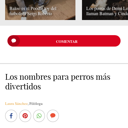
Baloo es el Poodle toy del
Los perros de Demi Lo
futbolista Sergi Roberto
llaman Batman y Cinde
COMENTAR
Los nombres para perros más
divertidos
Laura Sánchez
,
Filóloga