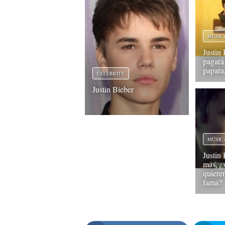
MÚSIC
Justin 
pagará 
papara
CELEBRITY
Justin Bieber
MÚSIC
Justin 
más, ¿
quiere
fama?