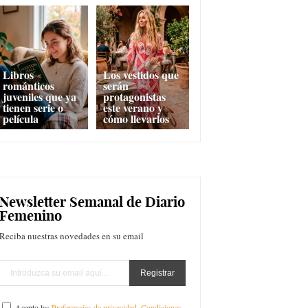
Libros
Los vestidos que
románticos
serán
juveniles que ya
protagonistas
tienen serie o
este verano y
película
cómo llevarlos
Newsletter Semanal de Diario
Femenino
Reciba nuestras novedades en su email
Acepto las
Preferencias de privacidad
,
Condiciones