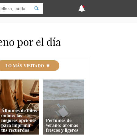
eno por el día
LO MÁS VISITADO
Álbumes de fotos
online: las
mejores opciones
Perfumes de
para imprimir
verano: aromas
tus recuerdos
frescos y ligeros