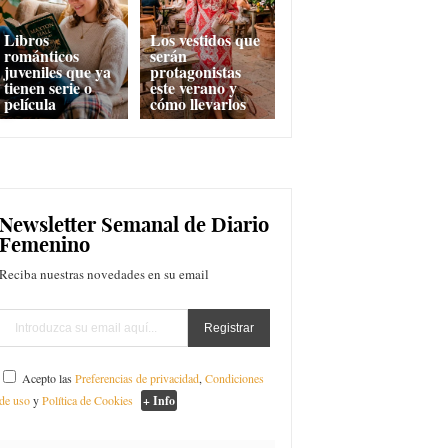
Libros
Los vestidos que
románticos
serán
juveniles que ya
protagonistas
tienen serie o
este verano y
película
cómo llevarlos
Newsletter Semanal de Diario
Femenino
Reciba nuestras novedades en su email
Acepto las
Preferencias de privacidad
,
Condiciones
de uso
y
Política de Cookies
+ Info