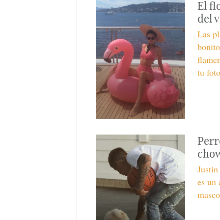
El f
del 
Las pl
bonito
flamen
tu fot
Perr
chow
Justin
es un
mascot