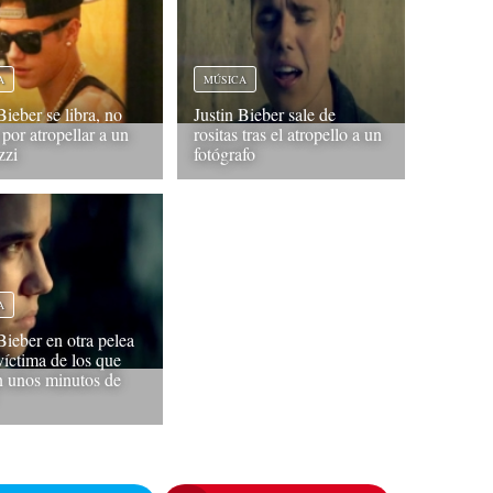
A
MÚSICA
Bieber se libra, no
Justin Bieber sale de
por atropellar a un
rositas tras el atropello a un
zzi
fotógrafo
A
Bieber en otra pelea
víctima de los que
n unos minutos de