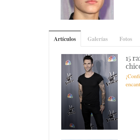
Artículos
Galerías
Fotos
15 r
chic
¡Confi
encant