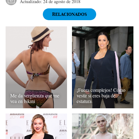
Actualizado:
24 de agosto de 2018
RELACIONADOS
¡Fuera complejos! Cómo
vestir si eres baja de
Me da vergüenza que me
estatura
vea en bikini