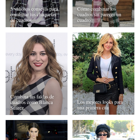
5 valiosos consejos para
Cómo combinar los
combinar tus chaquetas
cuadros sin parecer un
de cuadros
cuadro
Combina tus faldas de
Los mejores looks para
cuadros como Blanca
una primera cita
Suárez