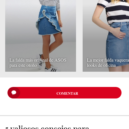
La falda más original de ASOS
La mejor falda vaquera
para este otoño
looks de oficina
COMENTAR
5 valiosos consejos para