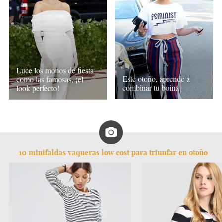
Luce los monos de fiesta
Este otoño, aprende a
como las famosas, ¡el
combinar tu boina
look perfecto!
10 minifaldas vaqueras low cost para triunfar en otoño