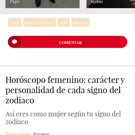
Page
Rubio
Pareja
Horóscopo Chino
Tarot
Hombres
COMENTAR
Horóscopo femenino: carácter y
personalidad de cada signo del
zodiaco
Así eres como mujer según tu signo del
zodiaco
Tamara Sánchez
,
Periodista