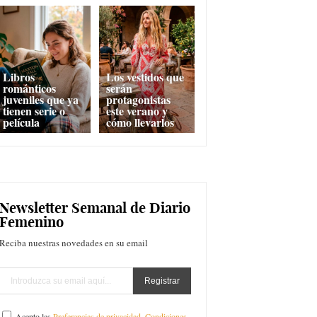
Libros
Los vestidos que
románticos
serán
juveniles que ya
protagonistas
tienen serie o
este verano y
película
cómo llevarlos
Newsletter Semanal de Diario
Femenino
Reciba nuestras novedades en su email
Acepto las
Preferencias de privacidad
,
Condiciones