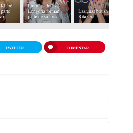
 Khloé
Las uñas de Eva
K
 parte
Longoria forman
Las uñas british de
ap
ivo
parte de su look
Rita Ora
u
TWITTER
COMENTAR