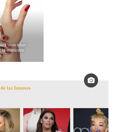
para unas uñas
: la manicura
a
 de las famosas