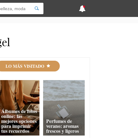
gel
LO MÁS VISITADO
Álbumes de fotos
online: las
mejores opciones
Perfumes de
para imprimir
verano: aromas
tus recuerdos
frescos y ligeros