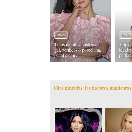
UÑAS
UÑAS
Tipos de uñas postizas:
5 tips 
gel, acrílicas o porcelana,
ideales
¿cuál elegir?
perfect
Uñas pintadas: las mejores manicuras