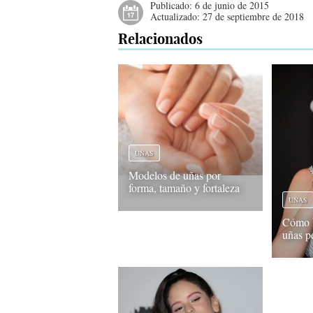
Publicado:
6 de junio de 2015
Actualizado:
27 de septiembre de 2018
Relacionados
UÑAS
Modelos de uñas por
forma, tamaño y fortaleza
UÑAS
Cómo h
uñas p