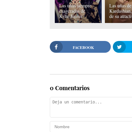
Las uñas siempre
Las uñas de
exageradas de
Kardashian,
Kylie Jenner
de su atract
FACEBOOK
0 Comentarios