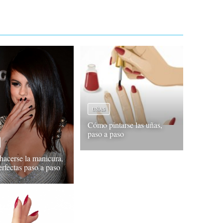
UÑAS
Cómo pintarse las uñas,
paso a paso
acerse la manicura,
erfectas paso a paso