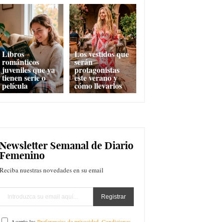
Libros
Los vestidos que
románticos
serán
juveniles que ya
protagonistas
tienen serie o
este verano y
película
cómo llevarlos
Newsletter Semanal de Diario
Femenino
Reciba nuestras novedades en su email
Acepto las
Preferencias de privacidad
,
Condiciones