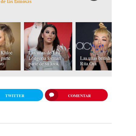
 de las famosas
 Khloé
Las uñas de Eva
K
 parte
Longoria forman
Las uñas british de
ap
ivo
parte de su look
Rita Ora
u
TWITTER
COMENTAR