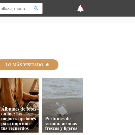
a
LO MÁS VISITADO
Álbumes de fotos
online: las
mejores opciones
Perfumes de
para imprimir
verano: aromas
tus recuerdos
frescos y ligeros