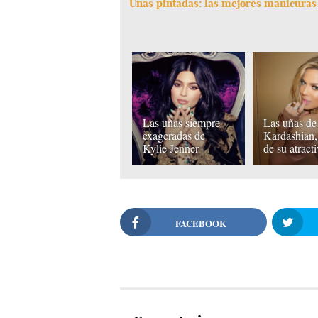
Uñas pintadas: las mejores manicuras
Las uñas siempre
Las uñas de
exageradas de
Kardashian,
Kylie Jenner
de su atract
FACEBOOK