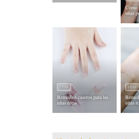
Cómo h
uñas p
UÑAS
UÑAS
Remedios caseros para las
Remedi
uñas rotas
uñas r