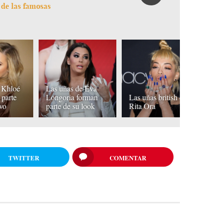
 de las famosas
 Khloé
Las uñas de Eva
K
 parte
Longoria forman
Las uñas british de
ap
ivo
parte de su look
Rita Ora
u
TWITTER
COMENTAR