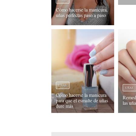
Cómo hacerse la manicura,
uñas perfectas paso a paso
UÑAS
UÑAS
Cómo hacerse la manicura
Remedi
para que el esmalte de uñas
las uña
dure más