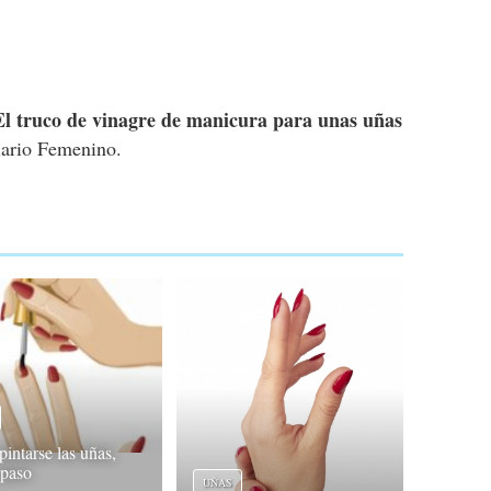
El truco de vinagre de manicura para unas uñas
ario Femenino.
intarse las uñas,
 paso
UÑAS