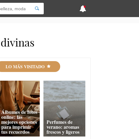
 divinas
LO MÁS VISITADO
Álbumes de fotos
online: las
mejores opciones
Perfumes de
para imprimir
verano: aromas
tus recuerdos
frescos y ligeros