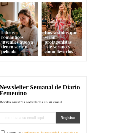
Libros
Los vestidos que
románticos
serán
juveniles que ya
protagonistas
tienen serie o
este verano y
película
cómo llevarlos
Newsletter Semanal de Diario
Femenino
Reciba nuestras novedades en su email
Acepto las
Preferencias de privacidad
,
Condiciones