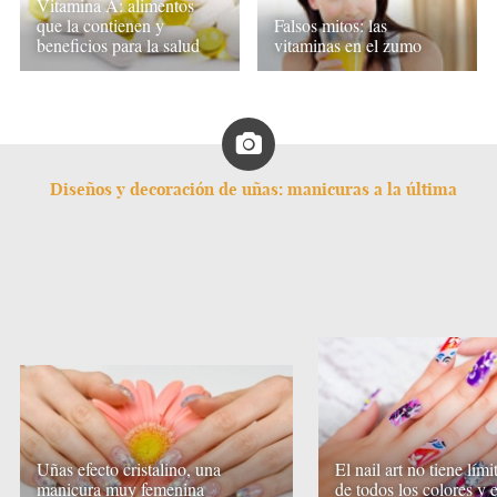
Vitamina A: alimentos
que la contienen y
Falsos mitos: las
beneficios para la salud
vitaminas en el zumo
Diseños y decoración de uñas: manicuras a la última
Uñas efecto cristalino, una
El nail art no tiene lími
manicura muy femenina
de todos los colores y e