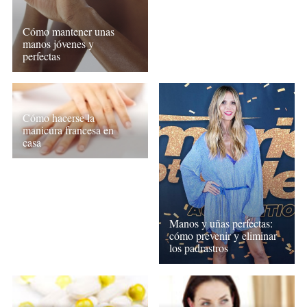
Cómo mantener unas
manos jóvenes y
perfectas
Cómo hacerse la
manicura francesa en
casa
Manos y uñas perfectas:
cómo prevenir y eliminar
los padrastros