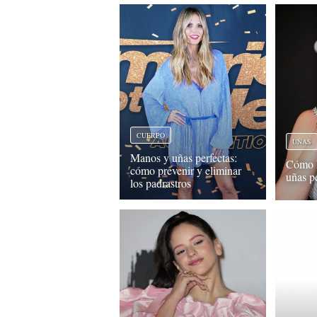
CUERPO
UÑAS
Manos y uñas perfectas:
Cómo h
cómo prevenir y eliminar
uñas p
los padrastros