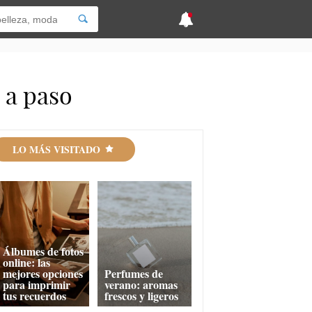
 a paso
LO MÁS VISITADO
Álbumes de fotos
online: las
mejores opciones
Perfumes de
para imprimir
verano: aromas
tus recuerdos
frescos y ligeros