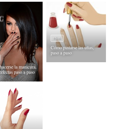
UÑAS
Cómo pintarse las uñas,
paso a paso
acerse la manicura,
erfectas paso a paso