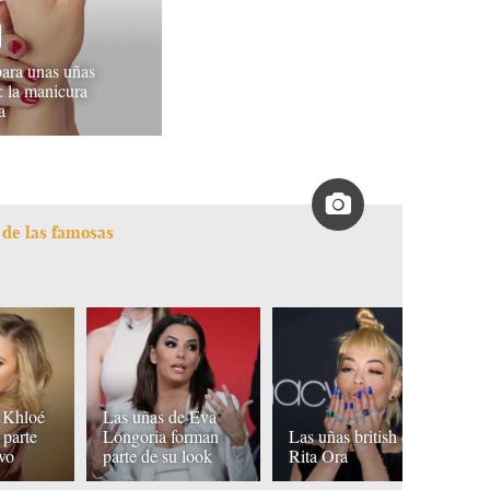
para unas uñas
: la manicura
a
 de las famosas
 Khloé
Las uñas de Eva
K
 parte
Longoria forman
Las uñas british de
ap
ivo
parte de su look
Rita Ora
u