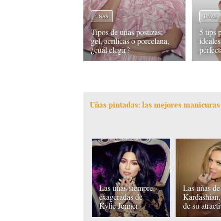
UÑAS
UÑAS
Tipos de uñas postizas:
5 tips 
gel, acrílicas o porcelana,
ideales
¿cuál elegir?
perfect
Uñas pintadas: las mejores manicuras
Las uñas siempre
Las uñas de
exageradas de
Kardashian,
Kylie Jenner
de su atract