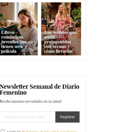
Libros
Los vestidos que
románticos
serán
juveniles que ya
protagonistas
tienen serie o
este verano y
película
cómo llevarlos
Newsletter Semanal de Diario
Femenino
Reciba nuestras novedades en su email
Acepto las
Preferencias de privacidad
,
Condiciones