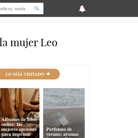
 la mujer Leo
LO MÁS VISITADO
Álbumes de fotos
online: las
mejores opciones
Perfumes de
para imprimir
verano: aromas