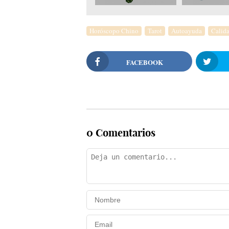
Horóscopo Chino
Tarot
Autoayuda
Calida
FACEBOOK
0 Comentarios