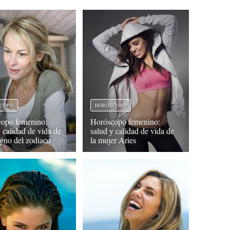
COPO
HORÓSCOPO
opo femenino:
Horóscopo femenino:
y calidad de vida de
salud y calidad de vida de
igno del zodiaco
la mujer Aries