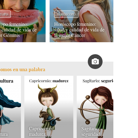
COPO
HORÓSCOPO
opo femenino:
Horóscopo femenino:
y calidad de vida de
salud y calidad de vida de
er Géminis
la mujer Cáncer
í somos en una palabra
Capricornio:
Sagitario:
tura
madurez
seguridad
E