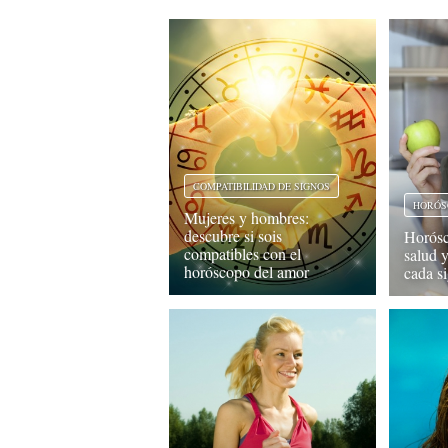
COMPATIBILIDAD DE SIGNOS
HORÓS
Mujeres y hombres:
descubre si sois
Horósc
compatibles con el
salud 
horóscopo del amor
cada s