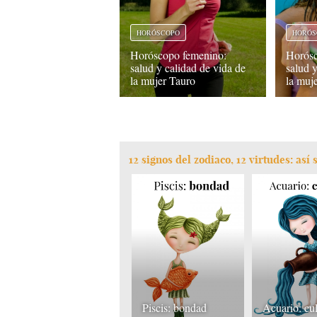
HORÓSCOPO
HORÓS
Horóscopo femenino:
Horósc
salud y calidad de vida de
salud 
la mujer Tauro
la muj
12 signos del zodiaco, 12 virtudes: as
Piscis: bondad
Acuario: cul