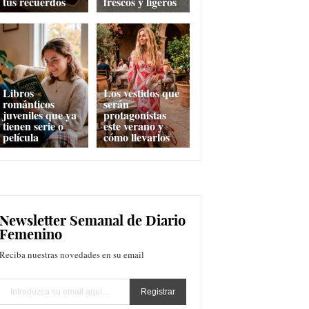
tus recuerdos
frescos y ligeros
Libros
Los vestidos que
románticos
serán
juveniles que ya
protagonistas
tienen serie o
este verano y
película
cómo llevarlos
Newsletter Semanal de Diario
Femenino
Reciba nuestras novedades en su email