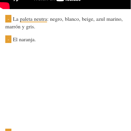
La
paleta neutra
: negro, blanco, beige, azul marino,
-
marrón y gris.
El naranja.
-