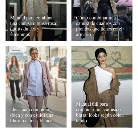
Manual para combinar
Cómo combinar una
una camisa o blusa rosa:
camisa de cuadros con
outfits dulces y
prendas que tienes en el
femeninos
armario
Manual útil para
Ideas para combinar
combinar una camisa o
(bien y con estilo) una
blusa: looks según color,
blusa o camisa blanca
tejido...