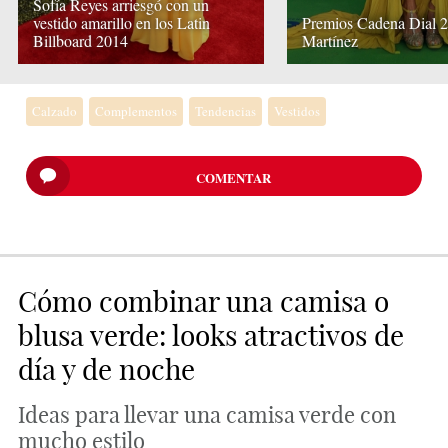
Sofía Reyes arriesgó con un
vestido amarillo en los Latin
Premios Cadena Dial 2
Billboard 2014
Martínez
Calzado
Complementos
Tendencias
Vestidos
COMENTAR
Cómo combinar una camisa o
blusa verde: looks atractivos de
día y de noche
Ideas para llevar una camisa verde con
mucho estilo