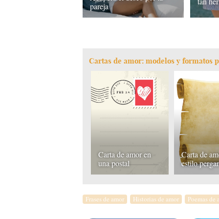
tan he
pareja
Cartas de amor: modelos y formatos p
Carta de amor en
Carta de am
una postal
estilo perg
Frases de amor
Historias de amor
Poemas de 