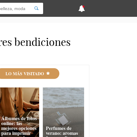
res bendiciones
LO MÁS VISITADO
Álbumes de fotos
online: las
mejores opciones
Perfumes de
para imprimir
verano: aromas