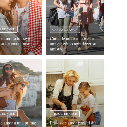
S DE AMOR
CARTAS DE AMOR
de amor a tu novio:
Carta de amor a tu mejor
orar de emoción a tu
amiga: cómo agradecer su
amistad
S DE AMOR
FRASES DE AMOR
de amor a una prima:
Frases de amor para el día