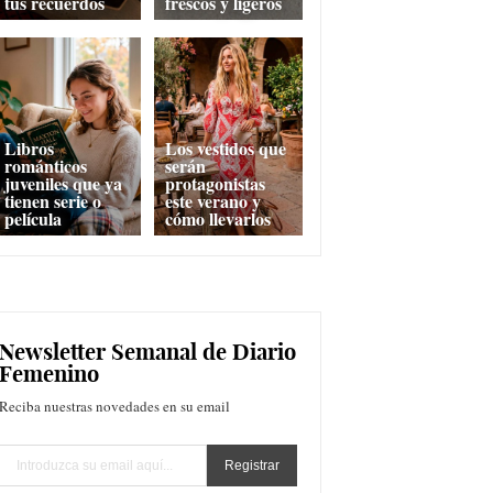
tus recuerdos
frescos y ligeros
Libros
Los vestidos que
románticos
serán
juveniles que ya
protagonistas
tienen serie o
este verano y
película
cómo llevarlos
Newsletter Semanal de Diario
Femenino
Reciba nuestras novedades en su email