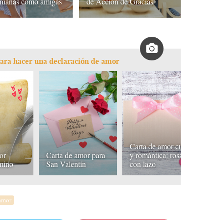
rmanas como amigas
de Acción de Gracias
ara hacer una declaración de amor
Carta de amor cursi
or
Carta de amor para
y romántica: rosa y
C
amino
San Valentín
con lazo
c
amor