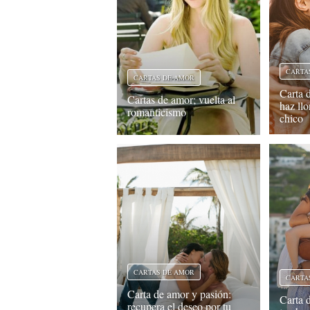
CARTA
CARTAS DE AMOR
Carta 
Cartas de amor; vuelta al
haz ll
romanticismo
chico
CARTAS DE AMOR
CARTA
Carta de amor y pasión:
Carta 
recupera el deseo por tu