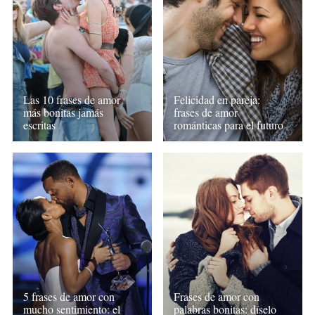
Las 10 frases de amor
Felicidad en pareja:
más bonitas jamás
frases de amor
escritas
románticas para el futuro
5 frases de amor con
Frases de amor con
mucho sentimiento: el
palabras bonitas: díselo