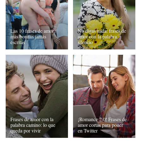
Las 10 frases de amor
No digas nada: frases de
más bonitas jamás
amor con la palabra
escritas
silencio
Frases de amor con la
¡Romance 2.0! Frases de
palabra camino: lo que
amor cortas para poner
queda por vivir
en Twitter