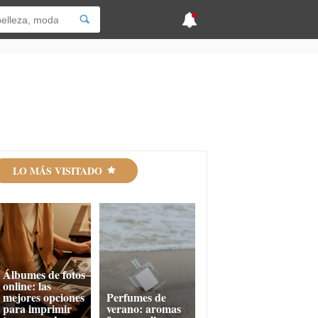
LO MÁS VISITADO
Álbumes de fotos
online: las
mejores opciones
Perfumes de
para imprimir
verano: aromas