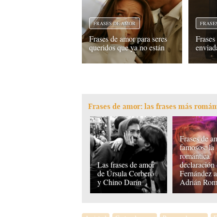
FRASES DE AMOR
FRASE
Frases de amor para seres
Frases
queridos que ya no están
enviad
Frases de amor: las frases más román
Frases de a
famosos: la
romántica
Las frases de amor
declaración
de Úrsula Corberó
Fernández 
y Chino Darín
Adrián Ro