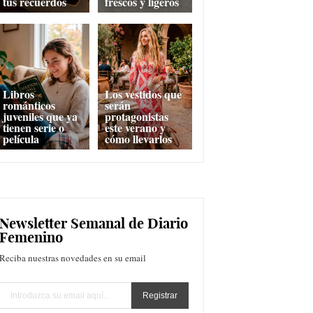
tus recuerdos
frescos y ligeros
Libros
Los vestidos que
románticos
serán
juveniles que ya
protagonistas
tienen serie o
este verano y
película
cómo llevarlos
Newsletter Semanal de Diario
Femenino
Reciba nuestras novedades en su email