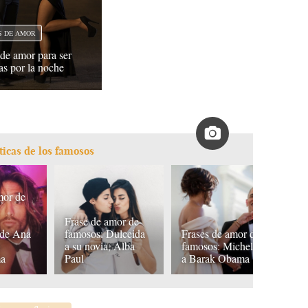
S DE AMOR
 de amor para ser
as por la noche
ticas de los famosos
mor de
F
Frase de amor de
f
 de Ana
famosos: Dulceida
Frases de amor de
L
a
a su novia, Alba
famosos: Michelle
Pu
ma
Paul
a Barak Obama
b