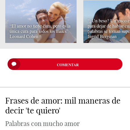
“¿Un beso? Un truco 
“El amor no tiene cura, pero es la
para dejar de hablar cu
única cura para todos los males”
palabras se tornan supe
Leonard Cohen
Ingrid Bergman
COMENTAR
Frases de amor: mil maneras de
decir 'te quiero'
Palabras con mucho amor