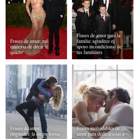
Frases de amor para la
Frases de amor: mil
familia: agradece el
maneras de decir 'te
apoyo incondicional de
quiero'
tus familiares
Frases de amor
Frases inolvidables de
originales: la mejor forma
amor para dedicárselas a