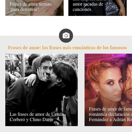
Frases de amor tiernas:
amor sacadas de
¡para derretirse!
canciones
Frases de amor: las frases más románticas de los famosos
Frases de amor de famo
Las frases de amor de Úrsula
romántica declaración
Corberó y Chino Darín
Fernández a Adrián R