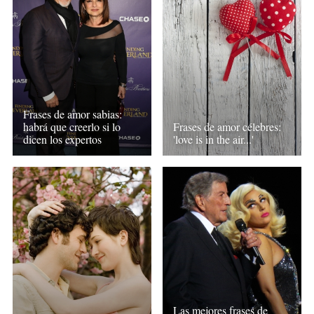
Frases de amor sabias:
habrá que creerlo si lo
Frases de amor célebres:
dicen los expertos
'love is in the air...'
Las mejores frases de