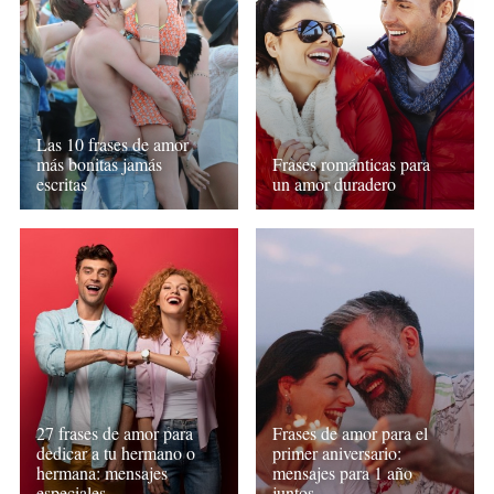
Las 10 frases de amor
más bonitas jamás
Frases románticas para
escritas
un amor duradero
27 frases de amor para
Frases de amor para el
dedicar a tu hermano o
primer aniversario:
hermana: mensajes
mensajes para 1 año
especiales
juntos