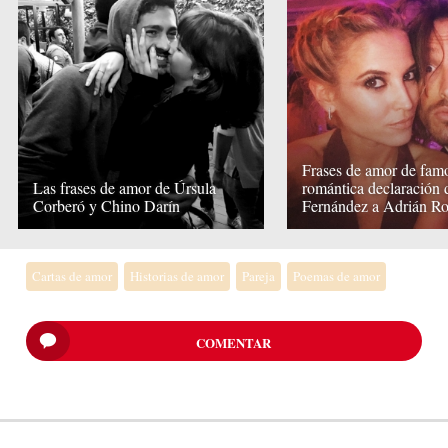
Frases de amor de famo
Las frases de amor de Úrsula
romántica declaración
Corberó y Chino Darín
Fernández a Adrián R
Cartas de amor
Historias de amor
Pareja
Poemas de amor
COMENTAR