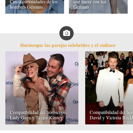
Cinco curiosidades de los
que hacer con los
hombres Géminis
Géminis
Horóscopo: las parejas celebrities y el zodiaco
Compatibilidad del horóscopo:
Compatibilidad del ho
Lady Gaga y Taylor Kinney
David y Victoria Bec