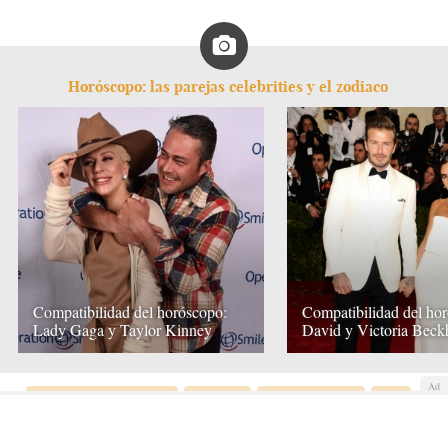
Horóscopo: las parejas celebrities y el zodiaco
Compatibilidad del horóscopo:
Compatibilidad del ho
Lady Gaga y Taylor Kinney
David y Victoria Bec
Ad
Compatibilidad de signos
Feng Shui
Horóscopo Chino
Tarot