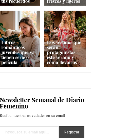
tus recuerdos
frescos y ligeros
Libros
Los vestidos que
románticos
serán
juveniles que ya
protagonistas
tienen serie o
este verano y
película
cómo llevarlos
Newsletter Semanal de Diario
Femenino
Reciba nuestras novedades en su email