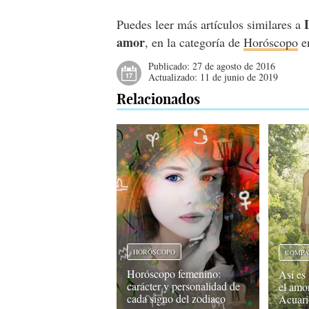
Puedes leer más artículos similares a
amor
, en la categoría de
Horóscopo
e
Publicado:
27 de agosto de 2016
Actualizado:
11 de junio de 2019
Relacionados
HORÓSCOPO
COMPAT
Horóscopo femenino:
Así es
carácter y personalidad de
el amo
cada signo del zodiaco
Acuari