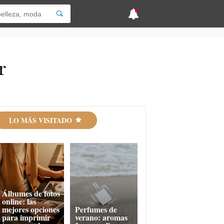
r
LO MÁS VISITADO
Álbumes de fotos
online: las
mejores opciones
Perfumes de
para imprimir
verano: aromas