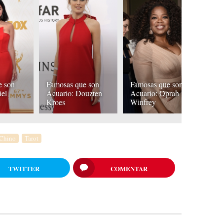
e son
Famosas que son
Famosas que son
F
iel
Acuario: Douzten
Acuario: Oprah
Ac
Kroes
Winfrey
K
 Chino
Tarot
TWITTER
COMENTAR