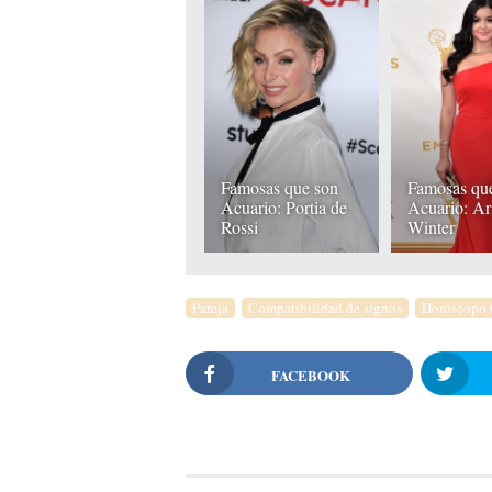
Famosas que son
Famosas qu
Acuario: Portia de
Acuario: Ar
Rossi
Winter
Pareja
Compatibilidad de signos
Horóscopo
FACEBOOK