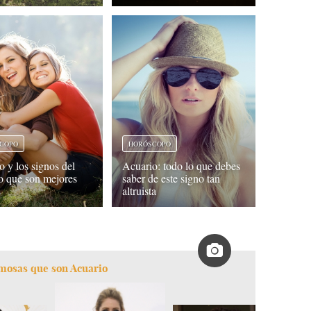
COPO
HORÓSCOPO
o y los signos del
Acuario: todo lo que debes
o que son mejores
saber de este signo tan
s
altruista
amosas que son Acuario