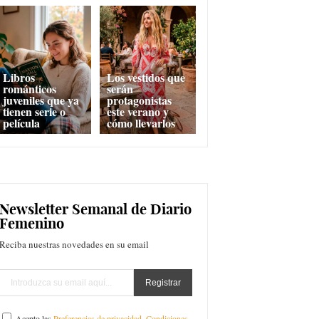
Libros
Los vestidos que
románticos
serán
juveniles que ya
protagonistas
tienen serie o
este verano y
película
cómo llevarlos
Newsletter Semanal de Diario
Femenino
Reciba nuestras novedades en su email
Acepto las
Preferencias de privacidad
,
Condiciones