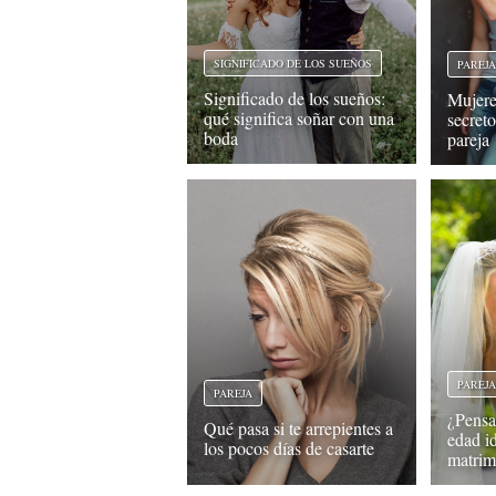
SIGNIFICADO DE LOS SUEÑOS
PAREJ
Significado de los sueños:
Mujere
qué significa soñar con una
secreto
boda
pareja
PAREJ
PAREJA
¿Pensa
Qué pasa si te arrepientes a
edad id
los pocos días de casarte
matrim