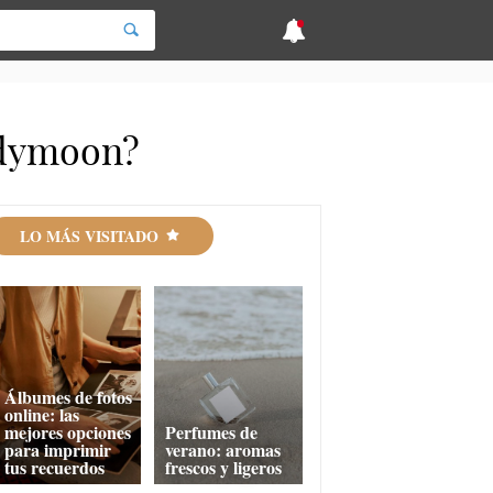
ddymoon?
LO MÁS VISITADO
Álbumes de fotos
online: las
mejores opciones
Perfumes de
para imprimir
verano: aromas
tus recuerdos
frescos y ligeros