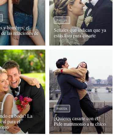
A
PAREJA
s y hombres: el
Señales que indican que ya
 de las relaciones de
estás lista para casarte
A
PAREJA
ndo en boda? La
¿Quieres casarte con él?
eal para el
Pide matrimonio a tu chico
onio