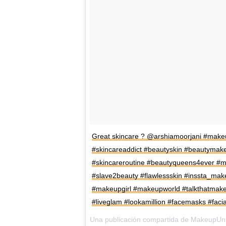
Great skincare ? @arshiamoorjani #makeu
#skincareaddict #beautyskin #beautymak
#skincareroutine #beautyqueens4ever #
#slave2beauty #flawlessskin #inssta_ma
#makeupgirl #makeupworld #talkthatmak
#liveglam #lookamillion #facemasks #faci