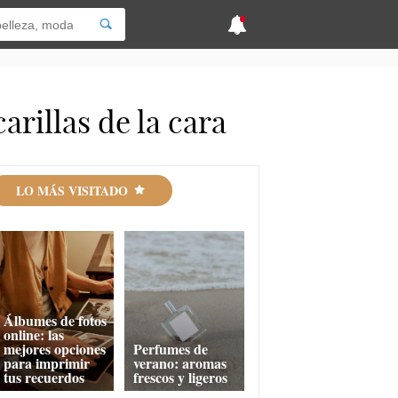
rillas de la cara
LO MÁS VISITADO
Álbumes de fotos
online: las
mejores opciones
Perfumes de
para imprimir
verano: aromas
tus recuerdos
frescos y ligeros