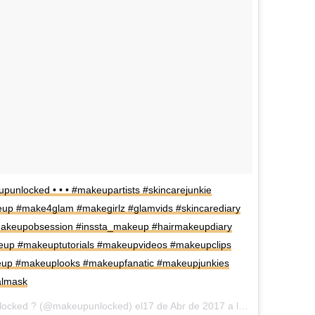
punlocked • • • #makeupartists #skincarejunkie
eup #make4glam #makegirlz #glamvids #skincarediary
makeupobsession #inssta_makeup #hairmakeupdiary
keup #makeuptutorials #makeupvideos #makeupclips
eup #makeuplooks #makeupfanatic #makeupjunkies
almask
Una publicación compartida de MakeupUnlocked ? (@makeupunlocked) el17 de Abr de 2017 a la(s) 4:50 PDT