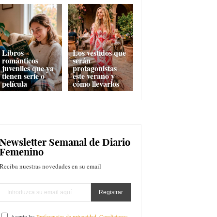
Libros
Los vestidos que
románticos
serán
juveniles que ya
protagonistas
tienen serie o
este verano y
película
cómo llevarlos
Newsletter Semanal de Diario
Femenino
Reciba nuestras novedades en su email
Acepto las
Preferencias de privacidad
,
Condiciones