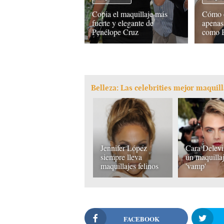
Copia el maquillaje más
Cómo e
fuerte y elegante de
apenas
Penélope Cruz
como B
Belleza: Las celebrities mejor maquil
Jennifer López
Cara Delevi
siempre lleva
un maquilla
maquillajes felinos
'vamp'
FACEBOOK