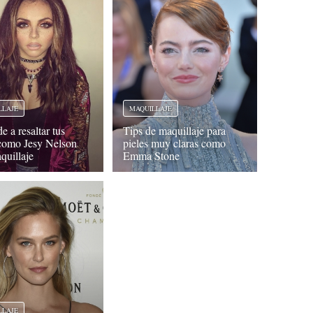
LLAJE
MAQUILLAJE
 a resaltar tus
Tips de maquillaje para
como Jesy Nelson
pieles muy claras como
quillaje
Emma Stone
LLAJE