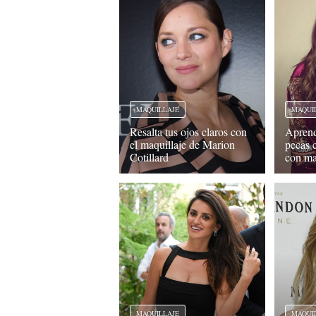
MAQUILLAJE
MAQUI
Resalta tus ojos claros con
Aprende
el maquillaje de Marion
pecas 
Cotillard
con ma
MAQUILLAJE
MAQUI