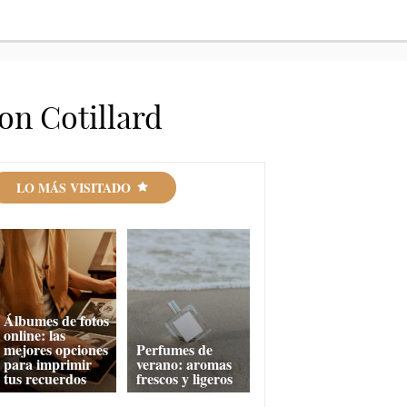
ion Cotillard
LO MÁS VISITADO
Álbumes de fotos
online: las
mejores opciones
Perfumes de
para imprimir
verano: aromas
tus recuerdos
frescos y ligeros