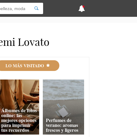
emi Lovato
LO MÁS VISITADO
Álbumes de fotos
online: las
mejores opciones
Perfumes de
para imprimir
verano: aromas
tus recuerdos
frescos y ligeros