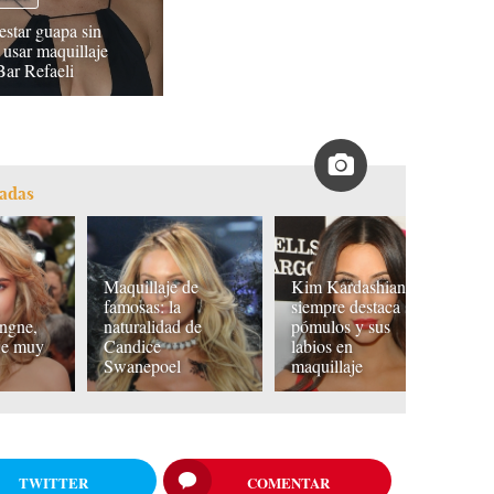
star guapa sin
 usar maquillaje
ar Refaeli
ladas
Maquillaje de
Kim Kardashian
famosas: la
siempre destaca sus
ngne,
naturalidad de
pómulos y sus
Je
je muy
Candice
labios en
s
Swanepoel
maquillaje
b
TWITTER
COMENTAR