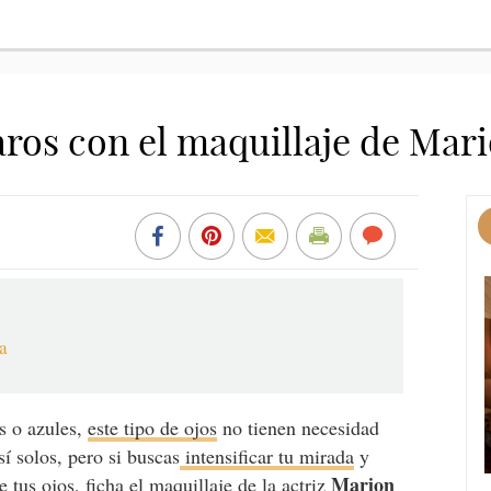
laros con el maquillaje de Mar
da
s o azules,
este tipo de ojos
no tienen necesidad
sí solos, pero si buscas
intensificar tu mirada
y
Marion
 tus ojos, ficha el maquillaje de la actriz