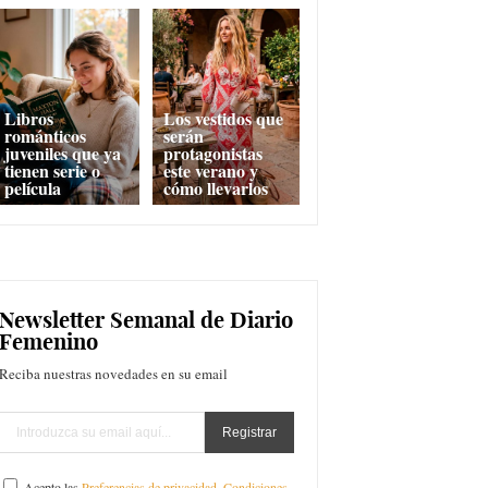
Libros
Los vestidos que
románticos
serán
juveniles que ya
protagonistas
tienen serie o
este verano y
película
cómo llevarlos
Newsletter Semanal de Diario
Femenino
Reciba nuestras novedades en su email
Acepto las
Preferencias de privacidad
,
Condiciones