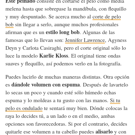
Este peinado
consiste en cortarse el pelo como media
melena hasta que sobrepase la mandíbula, con flequillo
y muy despuntado. Se acerca mucho al
corte de pelo
bob
sin llegar a serlo, aunque muchos profesionales
estilo long bob
afirman que es un
. Algunas de las
famosas que lo llevan son:
Jennifer Lawrence
, Agyness
Deyn y Carlota Casiraghi, pero el corte original sólo lo
Karlie Kloss
luce la modelo
. El original tiene ondas
suaves y flequillo, así podemos verlo en la fotografía.
Puedes lucirlo de muchas maneras distintas. Otra opción
dándole volumen con espuma
es
. Después de lavartelo
lo secas un poco y cuando esté sólo húmedo echas
espuma y lo moldeas a tu gusto con las manos.
Si tu
pelo es ondulado
te sentará muy bien. Dónde colocas la
raya lo decides tú, a un lado o en el medio, ambas
opciones son favorecedoras. Si por el contrario, decides
alisarlo
quitarle ese volumen a tu cabello puedes
y con