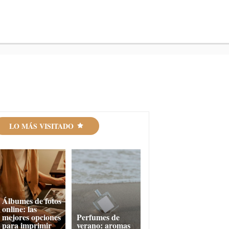
LO MÁS VISITADO
Álbumes de fotos
online: las
mejores opciones
Perfumes de
para imprimir
verano: aromas