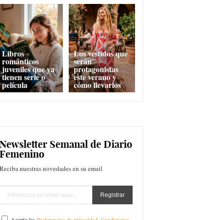
Libros
Los vestidos que
románticos
serán
juveniles que ya
protagonistas
tienen serie o
este verano y
película
cómo llevarlos
Newsletter Semanal de Diario
Femenino
Reciba nuestras novedades en su email
Acepto las
Preferencias de privacidad
,
Condiciones