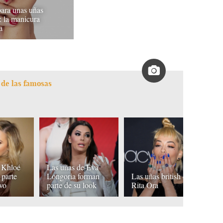
para unas uñas
: la manicura
a
 de las famosas
 Khloé
Las uñas de Eva
K
 parte
Longoria forman
Las uñas british de
ap
ivo
parte de su look
Rita Ora
u