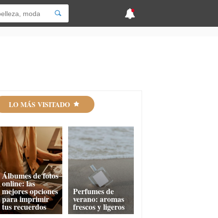
LO MÁS VISITADO
Álbumes de fotos
online: las
mejores opciones
Perfumes de
para imprimir
verano: aromas
tus recuerdos
frescos y ligeros