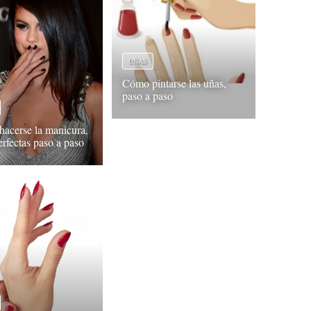
UÑAS
Cómo pintarse las uñas,
paso a paso
acerse la manicura,
erfectas paso a paso