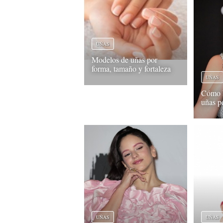
UÑAS
Modelos de uñas por
forma, tamaño y fortaleza
UÑAS
Cómo h
uñas p
UÑAS
UÑAS