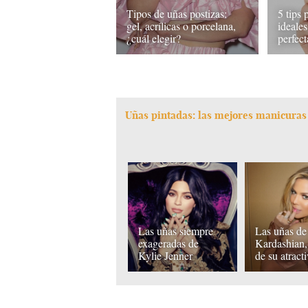
Tipos de uñas postizas:
5 tips 
gel, acrílicas o porcelana,
ideales
¿cuál elegir?
perfect
Uñas pintadas: las mejores manicuras
Las uñas siempre
Las uñas de
exageradas de
Kardashian,
Kylie Jenner
de su atract