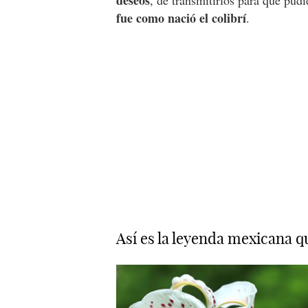
deseos
, de transmitirlos para que pud
fue como nació el colibrí
.
Así es la leyenda mexicana q