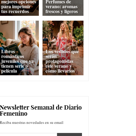
mejores opciones
Perfumes de
para imprimir
verano: aromas
tus recuerdos
frescos y ligeros
Libros
Los vestidos que
románticos
serán
juveniles que ya
protagonistas
tienen serie o
este verano y
película
cómo llevarlos
Newsletter Semanal de Diario
Femenino
Reciba nuestras novedades en su email