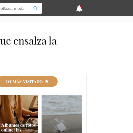
ue ensalza la
LO MÁS VISITADO
Álbumes de fotos
online: las