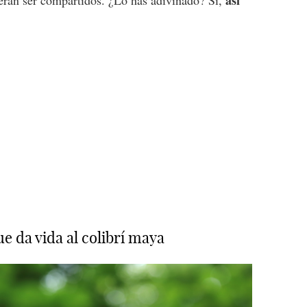
así
ieran ser compartidos. ¿Lo has adivinado? Sí,
ue da vida al colibrí maya