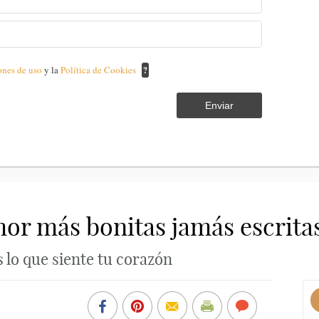
ones de uso
y la
Política de Cookies
?
Enviar
mor más bonitas jamás escrita
 lo que siente tu corazón