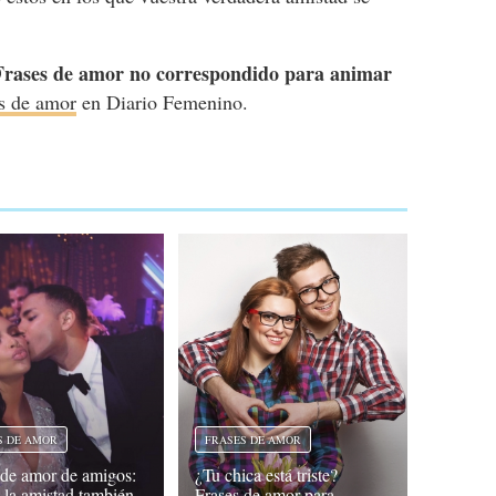
Frases de amor no correspondido para animar
s de amor
en Diario Femenino.
S DE AMOR
FRASES DE AMOR
 de amor de amigos:
¿Tu chica está triste?
 la amistad también
Frases de amor para