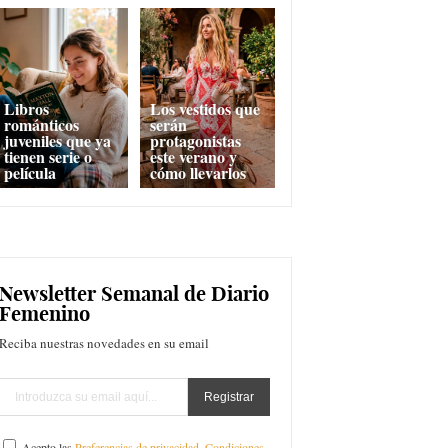
Libros
Los vestidos que
románticos
serán
juveniles que ya
protagonistas
tienen serie o
este verano y
película
cómo llevarlos
Newsletter Semanal de Diario
Femenino
Reciba nuestras novedades en su email
Acepto las
Preferencias de privacidad
,
Condiciones