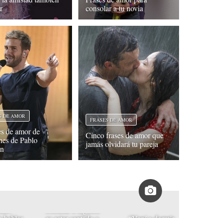
r
consolar a tu novia
S DE AMOR
FRASES DE AMOR
es de amor de
Cinco frases de amor que
nes de Pablo
jamás olvidará tu pareja
án
“
 Un
“La peor forma de
s
tado
extrañar a alguien
lo