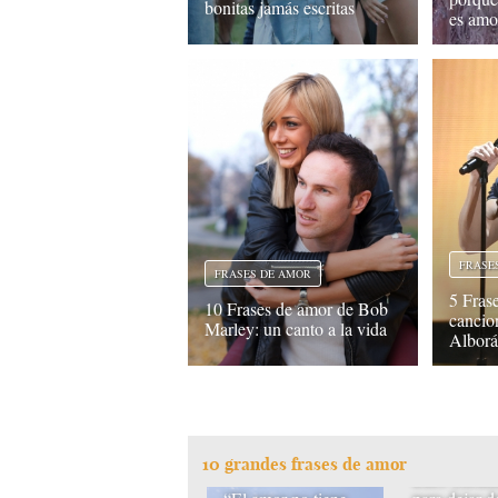
bonitas jamás escritas
es amo
FRASE
FRASES DE AMOR
5 Fras
10 Frases de amor de Bob
cancio
Marley: un canto a la vida
Albor
“¿Un beso?
10 grandes frases de amor
truco encan