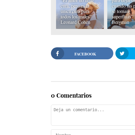
“El amor no tiene
para dejar d
cura, pero es la
cuando las 
única cura para
se tornan
todos los males”
superfluas” 
Leonard Cohen
Bergman
FACEBOOK
0 Comentarios