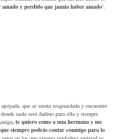
r amado y perdido que jamás haber amado'
.
a apoyada, que se sienta resguardada y encuentre
donde nada será dañino para ella y siempre
, te quiero como a una hermana y me
'Amiga
s que siempre podrás contar conmigo para lo
estos en los que vuestra verdadera amistad se