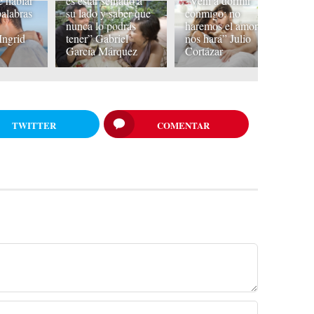
e hablar
es estar sentado a
“Vení a dormir
t
palabras
su lado y saber que
conmigo: no
si
nunca lo podrás
haremos el amor, él
lo
Ingrid
tener” Gabriel
nos hará” Julio
ra
García Márquez
Cortázar
N
TWITTER
COMENTAR