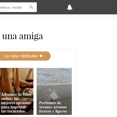
a una amiga
LO MÁS VISITADO
Álbumes de fotos
online: las
mejores opciones
Perfumes de
para imprimir
verano: aromas
tus recuerdos
frescos y ligeros