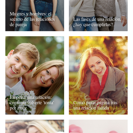
Mujeres y hombres: el
secreto de las relaciones
Las fases de una relación,
de pareja
¿hay que cumplirlas?
Empezar una relación:
como no volverte 'tonta'
Cómo pasar página tras
por amor
una relación fallida