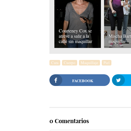
Courteney Cox se
atreve a salir a la
Mischa Bart
calle sin maquillar
maquillar
Cara
Cuerpo
Maquillaje
Piel
FACEBOOK
0 Comentarios