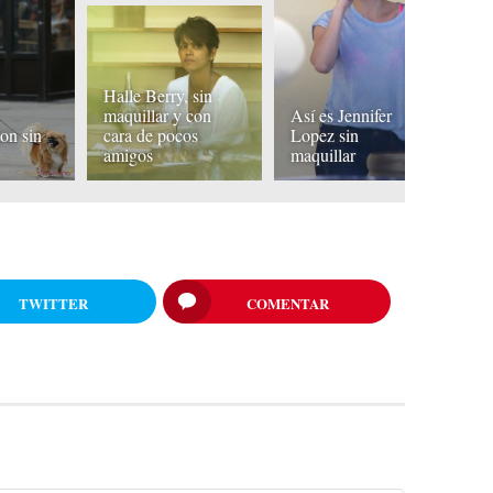
Halle Berry, sin
G
maquillar y con
Así es Jennifer
si
on sin
cara de pocos
Lopez sin
ca
amigos
maquillar
d
TWITTER
COMENTAR