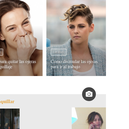
OJERAS
S
Cómo disimular las ojeras
ara quitar las ojeras
para ir al trabajo
uillaje
aquillar