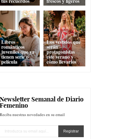
tus recuerdos
frescos y ligeros
Libros
Los vestidos que
románticos
serán
juveniles que ya
protagonistas
tienen serie o
este verano y
película
cómo llevarlos
Newsletter Semanal de Diario
Femenino
Reciba nuestras novedades en su email