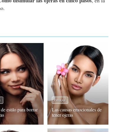
Cómo disimular las ojeras en cinco pasos
, en la
no.
S
OJERAS
de estilo para borrar
Las causas emocionales de
ras
tener ojeras