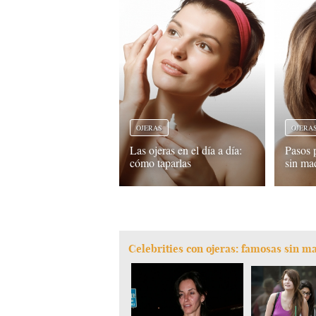
OJERAS
OJERA
Las ojeras en el día a día:
Pasos p
cómo taparlas
sin maq
Celebrities con ojeras: famosas sin m