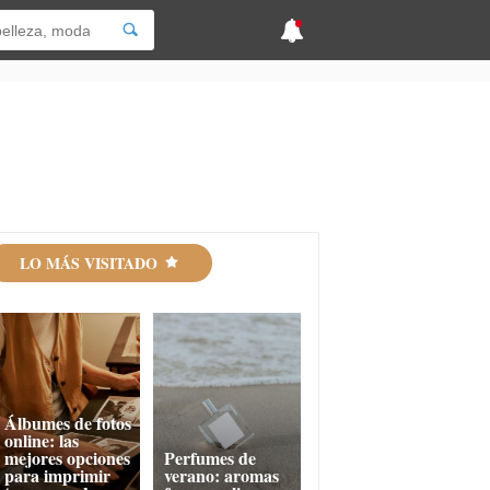
LO MÁS VISITADO
Álbumes de fotos
online: las
mejores opciones
Perfumes de
para imprimir
verano: aromas