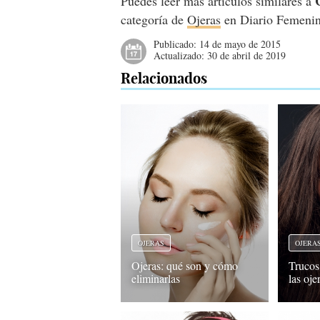
Puedes leer más artículos similares a
categoría de
Ojeras
en Diario Femeni
Publicado:
14 de mayo de 2015
Actualizado:
30 de abril de 2019
Relacionados
OJERAS
OJERA
Ojeras: qué son y cómo
Trucos 
eliminarlas
las oje