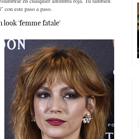
eslumbrar en cualquier alfombra roja. Tú también
l" con este paso a paso.
look 'femme fatale'