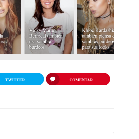
Vicky Martín
Khloé Kardashian
la
Berrocal también
también piensa en
L
deos
usa sombra
sombras burdeos
bu
r
burdeos
para sus looks
L
TWITTER
COMENTAR