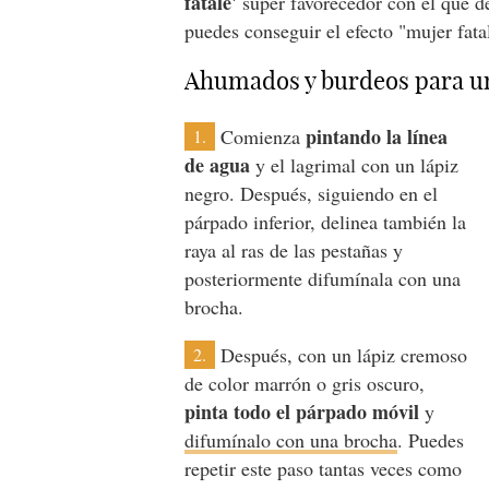
fatale'
súper favorecedor con el que d
puedes conseguir el efecto "mujer fata
Ahumados y burdeos para un 
pintando la línea
Comienza
1.
de agua
y el lagrimal con un lápiz
negro. Después, siguiendo en el
párpado inferior, delinea también la
raya al ras de las pestañas y
posteriormente difumínala con una
brocha.
Después, con un lápiz cremoso
2.
de color marrón o gris oscuro,
pinta todo el párpado móvil
y
difumínalo con una brocha
. Puedes
repetir este paso tantas veces como