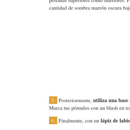
pestañas superiores como inferiores. P
cantidad de sombra marrón oscura bajo
utiliza una base
Posteriormente,
5.
Marca tus pómulos con un blush en ton
lápiz de labi
Finalmente, con un
6.