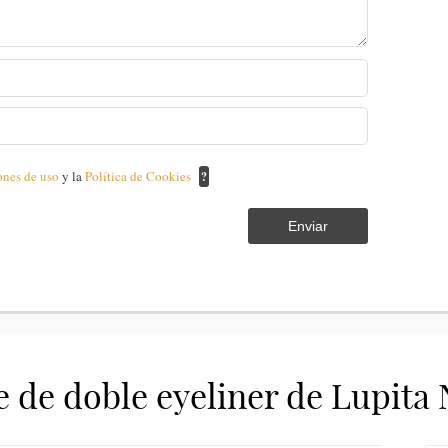
ones de uso
y la
Política de Cookies
?
Enviar
e de doble eyeliner de Lupita