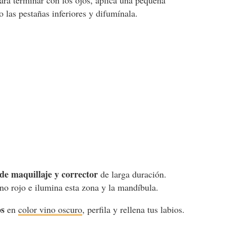
ara terminar con los ojos, aplica una pequeña
 las pestañas inferiores y difumínala.
 de maquillaje y corrector
de larga duración.
o rojo e ilumina esta zona y la mandíbula.
os
en
color vino oscuro
, perfila y rellena tus labios.