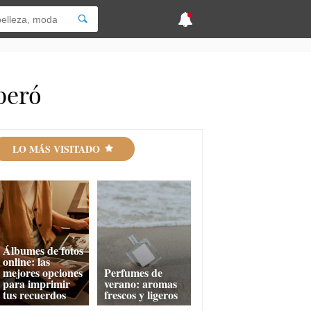
beró
LO MÁS VISITADO
Álbumes de fotos
online: las
mejores opciones
Perfumes de
para imprimir
verano: aromas
tus recuerdos
frescos y ligeros