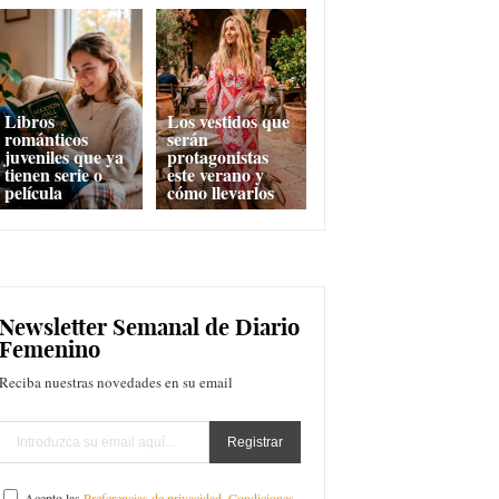
Libros
Los vestidos que
románticos
serán
juveniles que ya
protagonistas
tienen serie o
este verano y
película
cómo llevarlos
Newsletter Semanal de Diario
Femenino
Reciba nuestras novedades en su email
Acepto las
Preferencias de privacidad
,
Condiciones