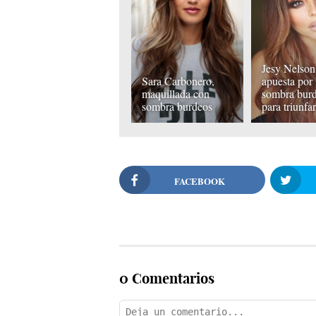
Jesy Nelson
Sara Carbonero,
apuesta por 
maquillada con
sombra bur
sombra burdeos
para triunfa
FACEBOOK
0 Comentarios