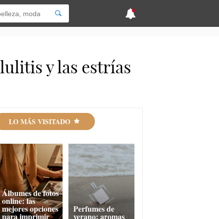
itis y las estrías
LO MÁS VISITADO
Álbumes de fotos
online: las
mejores opciones
Perfumes de
para imprimir
verano: aromas