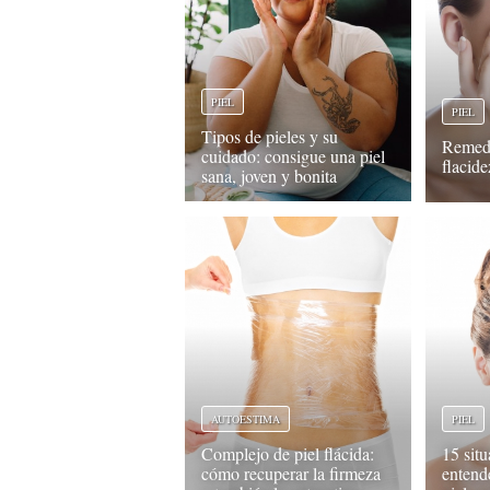
PIEL
PIEL
Tipos de pieles y su
Remedi
cuidado: consigue una piel
flacide
sana, joven y bonita
AUTOESTIMA
PIEL
Complejo de piel flácida:
15 sit
cómo recuperar la firmeza
entend