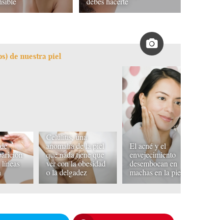
nsible
debes hacerte
) de nuestra piel
Celulitis, una
 de
anomalía de la piel
El acné y el
El
parición
que nada tiene que
envejecimiento
u
 líneas
ver con la obesidad
desembocan en
pi
n
o la delgadez
machas en la piel
a