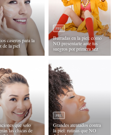
PIEL
Burradas en la piel: cómo
os caseros para la
NO presentarte ante tus
z de la piel
suegros por primera vez
PIEL
uaciones que solo
Grandes atentados contra
erán las chicas de
la piel: rutinas que NO