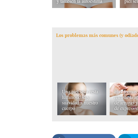
y también la autoestima
piel se
Los problemas más comunes (y odiados
Una piel seca resta
Hay formas
luminosidad y
retrasar la a
suavidad a nuestro
de arrugas y
cuerpo
de expresió