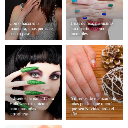
Cómo hacerse la
Uñas de risa: manicuras
manicura, uñas perfectas
tan divertidas como
paso a paso
increíbles
5 diseños de nail art para
6 diseños de manicura de
Halloween: manicura
uñas por los que querrás
para unas uñas
que sea Navidad todo el
terroríficas
año