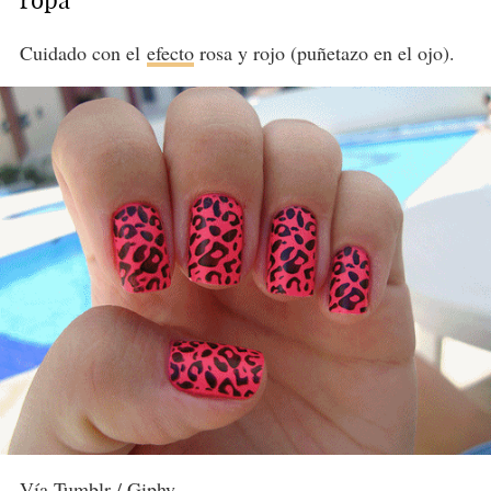
ropa
Cuidado con el
efecto
rosa y rojo (puñetazo en el ojo).
Vía Tumblr / Giphy