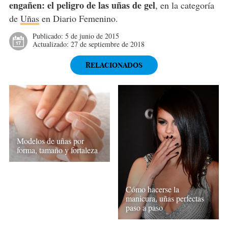
engañen: el peligro de las uñas de gel
, en la categoría
de
Uñas
en Diario Femenino.
Publicado:
5 de junio de 2015
Actualizado:
27 de septiembre de 2018
RELACIONADOS
Modelos de uñas por
forma, tamaño y fortaleza
Cómo hacerse la
manicura, uñas perfectas
paso a paso