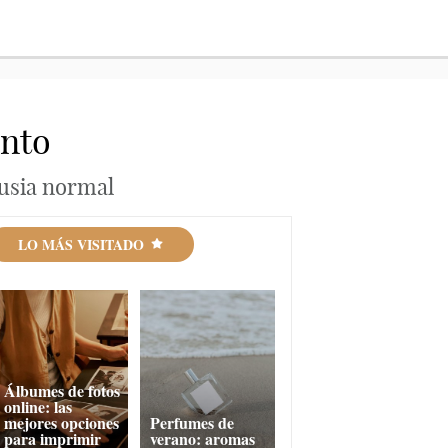
ento
usia normal
LO MÁS VISITADO
Álbumes de fotos
online: las
mejores opciones
Perfumes de
para imprimir
verano: aromas