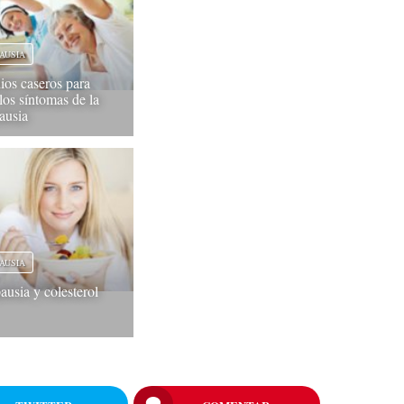
AUSIA
os caseros para
 los síntomas de la
ausia
AUSIA
usia y colesterol