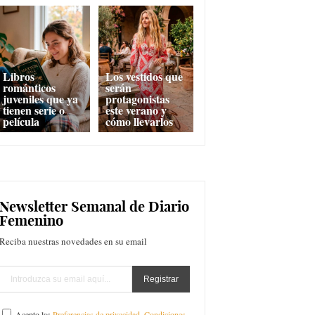
Libros
Los vestidos que
románticos
serán
juveniles que ya
protagonistas
tienen serie o
este verano y
película
cómo llevarlos
Newsletter Semanal de Diario
Femenino
Reciba nuestras novedades en su email
Acepto las
Preferencias de privacidad
,
Condiciones