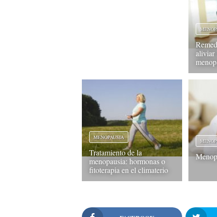
MENOP
Remedi
aliviar
menop
MENOPAUSIA
MENOP
Tratamiento de la
Menopa
menopausia: hormonas o
fitoterapia en el climaterio