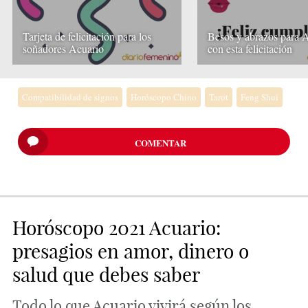
Tarjeta de felicitación para los
Besos y abrazos para 
soñadores Acuario
con esta felicitación
Compatibilidad de signos
Horóscopo Chino
Tarot
Feng Shui
COMENTAR
Horóscopo 2021 Acuario:
presagios en amor, dinero o
salud que debes saber
Todo lo que Acuario vivirá según los