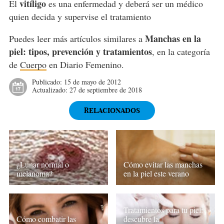
vitíligo
El
es una enfermedad y deberá ser un médico
quien decida y supervise el tratamiento
Manchas en la
Puedes leer más artículos similares a
piel: tipos, prevención y tratamientos
, en la categoría
de
Cuerpo
en Diario Femenino.
Publicado:
15 de mayo de 2012
Actualizado:
27 de septiembre de 2018
RELACIONADOS
¿Lunar normal o
Cómo evitar las manchas
melanoma?
en la piel este verano
Tratamientos para tu piel:
Cómo combatir las
descubre la