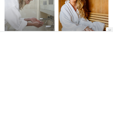
Ad
Higiene íntima en la
Higiene íntima en la
menopausia
adolescencia
Tips de higiene íntima para tu salud vaginal