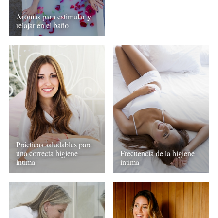
Aromas para estimular y
relajar en el baño
Prácticas saludables para
una correcta higiene
Frecuencia de la higiene
íntima
íntima