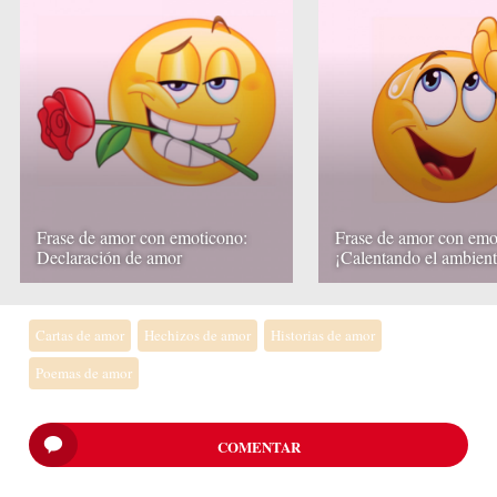
Frase de amor con emoticono:
Frase de amor con emo
Declaración de amor
¡Calentando el ambient
Cartas de amor
Hechizos de amor
Historias de amor
Poemas de amor
COMENTAR