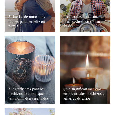
3 rituales de amor muy
Las parejas que usan
fáciles para ser feliz en
rituales de amor son más
pareja
felices
5 ingredientes para los
Qué significan las velas
hechizos de amor que
en los rituales, hechizos y
también valen en rituales
amarres de amor