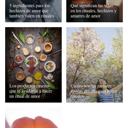
5 ingredientes para los
Qué significan las velas
hechizos de amor que
en los rituales, hechizos y
también valen en rituales
amarres de amor
Los productos caseros
Cuáles son las mejores
que te ayudarán a hacer
épocas del año para hacer
un ritual de amor
rituales