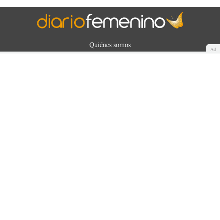
Quiénes somos
Ad
Cookies
Política de privacidad
Aviso Legal
Contacto
Anunciantes
Mapa del sitio
WUNOA S.L. © 2025. Todos los derechos reservados.
Made with
by
360audience