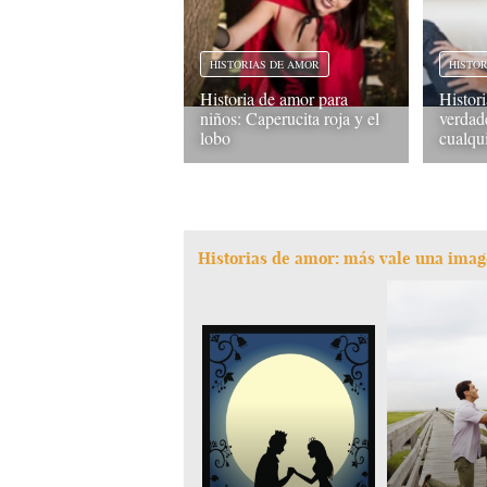
HISTORIAS DE AMOR
HISTO
Historia de amor para
Histor
niños: Caperucita roja y el
verdad
lobo
cualqu
Historias de amor: más vale una imag