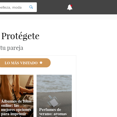
 Protégete
tu pareja
LO MÁS VISITADO
Álbumes de fotos
online: las
mejores opciones
Perfumes de
para imprimir
verano: aromas