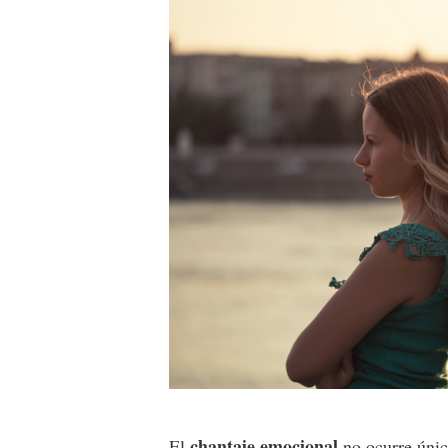
chantaje emocional
El
no ocurre únic