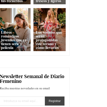
tus recuerdos
frescos y ligeros
Libros
Los vestidos que
románticos
serán
juveniles que ya
protagonistas
tienen serie o
este verano y
película
cómo llevarlos
Newsletter Semanal de Diario
Femenino
Reciba nuestras novedades en su email