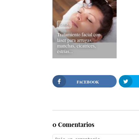
CARA
Tratamiento facial con
láser para arrugas,
manchas, cicatrices,
estrías...
FACEBOOK
0 Comentarios