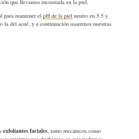
ión que llevamos incrustada en la piel.
al para mantener el
pH de la piel
neutro en 5.5 y
mo la del acné, y a continuación usaremos nuestras
exfoliantes faciales
os
, tanto mecánicos como
elo es mientras nos duchamos, ya que podemos