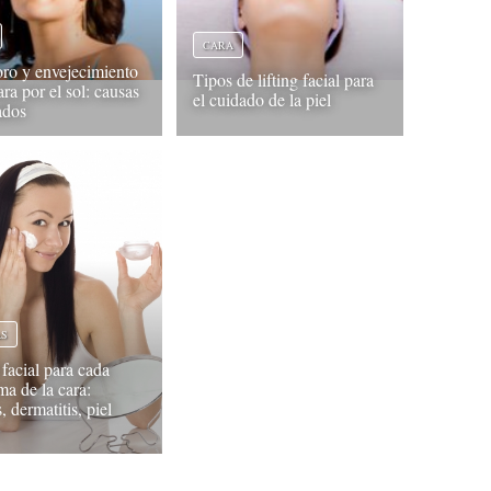
CARA
oro y envejecimiento
Tipos de lifting facial para
ara por el sol: causas
el cuidado de la piel
ados
AS
facial para cada
ma de la cara:
, dermatitis, piel
.