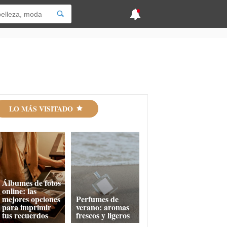
LO MÁS VISITADO
Álbumes de fotos
online: las
mejores opciones
Perfumes de
para imprimir
verano: aromas
tus recuerdos
frescos y ligeros