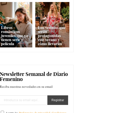
Libros
Los vestidos que
románticos
serán
juveniles que ya
protagonistas
tienen serie o
este verano y
película
cómo llevarlos
Newsletter Semanal de Diario
Femenino
Reciba nuestras novedades en su email
Acepto las
Preferencias de privacidad
,
Condiciones