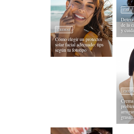
CARA
Deteri
de la c
y cuid
CREMAS
Cómo elegir un protector
solar facial adecuado: tips
según tu fototipo
CREM
Crema 
proble
arrugas
grasa..