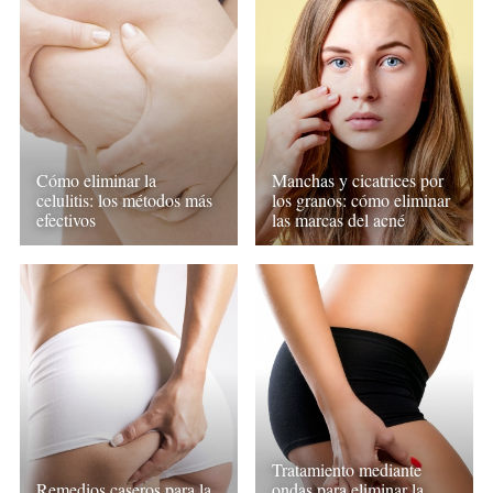
Manchas y cicatrices por
Cómo eliminar la
los granos: cómo eliminar
celulitis: los métodos más
las marcas del acné
efectivos
Tratamiento mediante
Remedios caseros para la
ondas para eliminar la