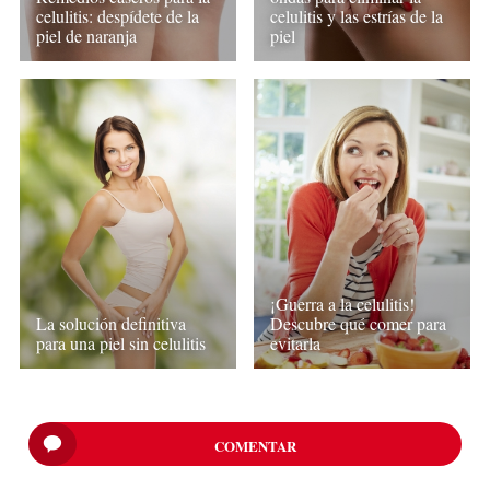
celulitis: despídete de la
celulitis y las estrías de la
piel de naranja
piel
¡Guerra a la celulitis!
La solución definitiva
Descubre qué comer para
para una piel sin celulitis
evitarla
COMENTAR