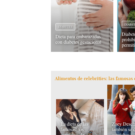
DIABE
DIABETES
Diabet
Dieta para embarazadas
prohib
con diabetes gestacional
permit
Alimentos de celebrities: las famosas
La dieta de las
Zoey Desch
famosas: los
también se 
caprichos de
caprichos