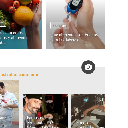
TES
DIABETES
es: alimentos
Qué alimentos son buenos
idos y alimentos
para la diabetes
idos
 disfrutan comiendo
anel
Famosos
F
da sus
comiendo: Joe
Famosos
B
Manganiello, loco
comiendo: el postre
e