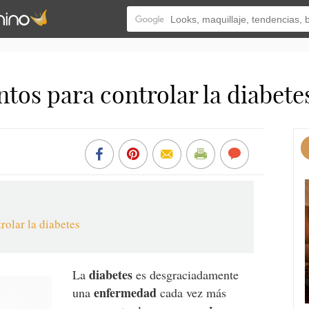
tos para controlar la diabete
olar la diabetes
diabetes
La
es desgraciadamente
enfermedad
una
cada vez más