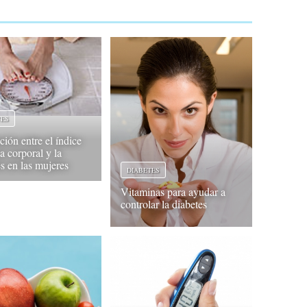
TES
ción entre el índice
a corporal y la
es en las mujeres
DIABETES
Vitaminas para ayudar a
controlar la diabetes