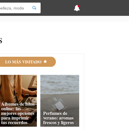
s
LO MÁS VISITADO
Álbumes de fotos
online: las
mejores opciones
Perfumes de
para imprimir
verano: aromas
tus recuerdos
frescos y ligeros