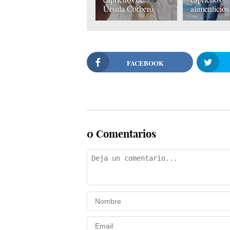
Úrsula Corberó
alimenticios
FACEBOOK
0 Comentarios