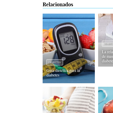
Relacionados
DIABE
La rela
de mas
diabet
DIABETES
Guía dietética para la
diabetes