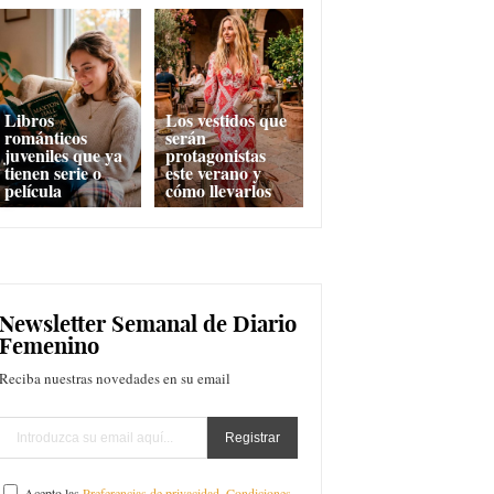
Libros
Los vestidos que
románticos
serán
juveniles que ya
protagonistas
tienen serie o
este verano y
película
cómo llevarlos
Newsletter Semanal de Diario
Femenino
Reciba nuestras novedades en su email
Acepto las
Preferencias de privacidad
,
Condiciones