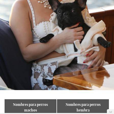
N
Nombres para perros
Nombres para perros
p
machos
hembra
Ad