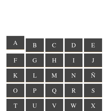
A
B
C
D
E
F
G
H
I
J
K
L
M
N
Ñ
O
P
Q
R
S
T
U
V
W
X