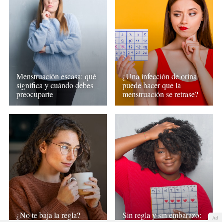
Menstruación escasa: qué
¿Una infección de orina
significa y cuándo debes
puede hacer que la
preocuparte
menstruación se retrase?
¿No te baja la regla?
Sin regla y sin embarazo:
Ad