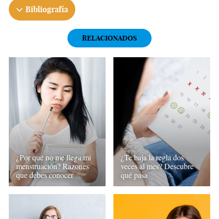
Bibliografía
RELACIONADOS
¿Por qué no me llega mi
¿Te baja la regla dos
menstruación? Razones
veces al mes? Descubre
que debes conocer
qué pasa