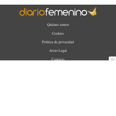
Quiénes somos
Cookies
Política de privacidad
Aviso Legal
Contacto
Ad
Anunciantes
Mapa del sitio
WUNOA S.L. © 2025. Todos los derechos reservados.
Made with
by
360audience