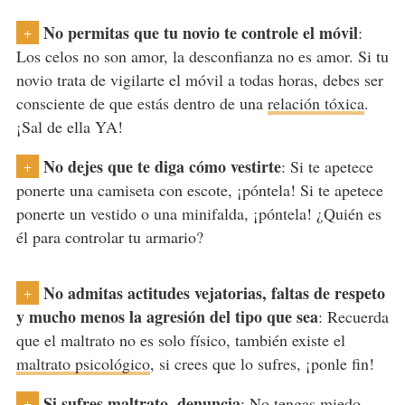
No permitas que tu novio te controle el móvil
:
+
Los celos no son amor, la desconfianza no es amor. Si tu
novio trata de vigilarte el móvil a todas horas, debes ser
consciente de que estás dentro de una
relación tóxica
.
¡Sal de ella YA!
No dejes que te diga cómo vestirte
: Si te apetece
+
ponerte una camiseta con escote, ¡póntela! Si te apetece
ponerte un vestido o una minifalda, ¡póntela! ¿Quién es
él para controlar tu armario?
No admitas actitudes vejatorias, faltas de respeto
+
y mucho menos la agresión del tipo que sea
: Recuerda
que el maltrato no es solo físico, también existe el
maltrato psicológico
, si crees que lo sufres, ¡ponle fin!
Si sufres maltrato, denuncia
: No tengas miedo,
+