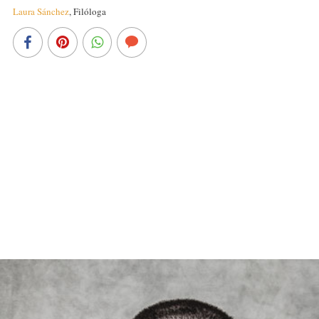
Laura Sánchez
,
Filóloga