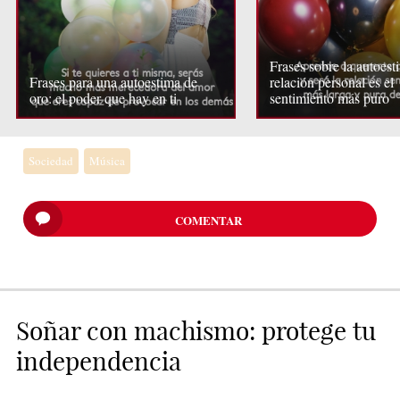
Frases sobre la autoest
Frases para una autoestima de
relación personal es el
oro: el poder que hay en ti
sentimiento más puro
Sociedad
Música
COMENTAR
Soñar con machismo: protege tu
independencia