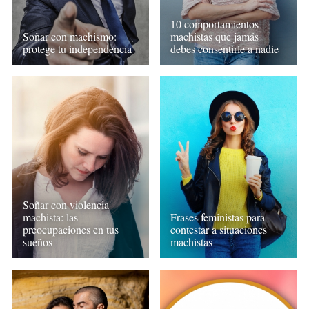
10 comportamientos
Soñar con machismo:
machistas que jamás
protege tu independencia
debes consentirle a nadie
Soñar con violencia
machista: las
Frases feministas para
preocupaciones en tus
contestar a situaciones
sueños
machistas