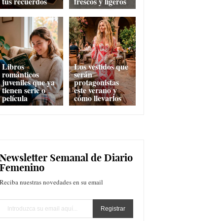
tus recuerdos
frescos y ligeros
Libros
Los vestidos que
románticos
serán
juveniles que ya
protagonistas
tienen serie o
este verano y
película
cómo llevarlos
Newsletter Semanal de Diario
Femenino
Reciba nuestras novedades en su email