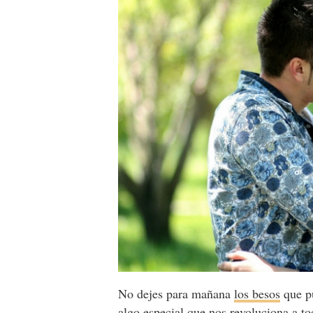
No dejes para mañana
los besos
que pu
algo especial que nos revoluciona a t