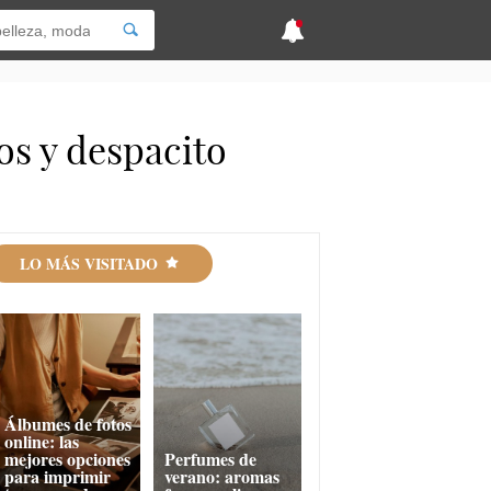
os y despacito
LO MÁS VISITADO
Álbumes de fotos
online: las
mejores opciones
Perfumes de
para imprimir
verano: aromas